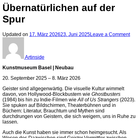
Übernatürlichen auf der
Spur
on
Updated on
17. März 2026
23. Juni 2025
Leave a Comment
Gei
–
De
Übe
Artinside
auf
der
Kunstmuseum Basel | Neubau
Spu
20. September 2025 – 8. März 2026
Geister sind allgegenwärtig. Die visuelle Kultur wimmelt
davon, von Hollywood-Blockbustern wie
Ghostbusters
(1984) bis hin zu Indie-Filmen wie
All of Us Strangers
(2023).
Sie spuken auf Bildschirmen, Theaterbühnen und in
Büchern: Literatur, Brauchtum und Mythen sind
durchdrungen von Geistern, die sich weigern, uns in Ruhe zu
lassen.
Auch die Kunst haben sie immer schon heimgesucht. Als
Wesen des Dazwischen sind Geister Vermittler zwischen