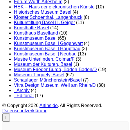
Forum Würth Arlesheim
(3)
HEK – Haus der elektronischen Künste
(10)
Historisches Museum Basel
(4)
Kloster Schoenthal, Langenbruck
(8)
Kulturstiftung Basel H. Geiger
(11)
Kunsthalle Basel
(14)
Kunsthaus Baselland
(10)
Kunstmuseum Basel
(65)
Kunstmuseum Basel | Gegenwart
(4)
Kunstmuseum Basel | Hauptbau
(3)
Kunstmuseum Basel | Neubau
(13)
Musée Unterlinden, Colmar/F
(3)
Museum der Kulturen, Basel
(1)
Museum Frieder Burda, Baden-Baden/D
(19)
Museum Tinguely, Basel
(67)
Schaulager, Münchenstein/Basel
(7)
Vitra Design Museum, Weil am Rhein/D
(30)
_Archiv
(4)
_Editorial
(17)
© Copyright 2026
Artinside
. All Rights Reserved.
Datenschutzerklärung