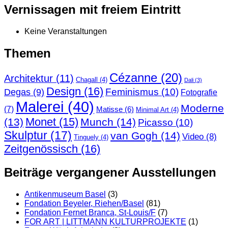
Vernissagen mit freiem Eintritt
Keine Veranstaltungen
Themen
Cézanne
(20)
Architektur
(11)
Chagall
(4)
Dali
(3)
Design
(16)
Feminismus
(10)
Degas
(9)
Fotografie
Malerei
(40)
Moderne
(7)
Matisse
(6)
Minimal Art
(4)
Monet
(15)
(13)
Munch
(14)
Picasso
(10)
Skulptur
(17)
van Gogh
(14)
Video
(8)
Tinguely
(4)
Zeitgenössisch
(16)
Beiträge vergangener Ausstellungen
Antikenmuseum Basel
(3)
Fondation Beyeler, Riehen/Basel
(81)
Fondation Fernet Branca, St-Louis/F
(7)
FOR ART | LITTMANN KULTURPROJEKTE
(1)