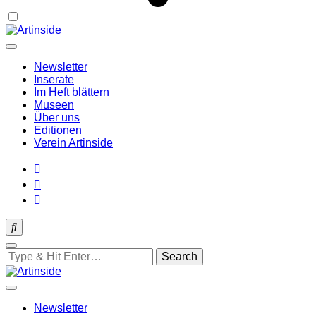
Ausstellungen in der Region Basel
Newsletter
Artinside
Inserate
Im Heft blättern
Museen
Über uns
Editionen
Verein Artinside
Looking
for
Something?
Ausstellungen in der Region Basel
Newsletter